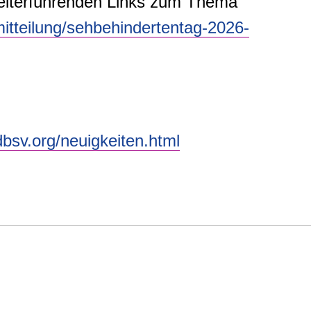
 weiterführenden Links zum Thema
tteilung/sehbehindertentag-2026-
bsv.org/neuigkeiten.html