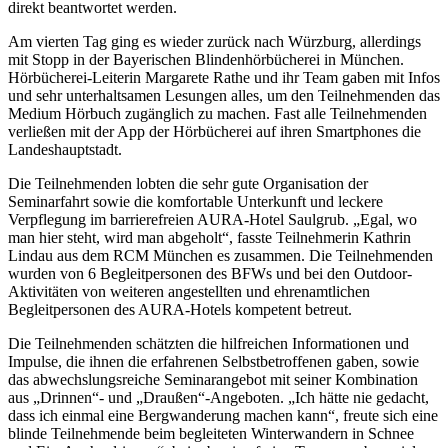
direkt beantwortet werden.
Am vierten Tag ging es wieder zurück nach Würzburg, allerdings
mit Stopp in der Bayerischen Blindenhörbücherei in München.
Hörbücherei-Leiterin Margarete Rathe und ihr Team gaben mit Infos
und sehr unterhaltsamen Lesungen alles, um den Teilnehmenden das
Medium Hörbuch zugänglich zu machen. Fast alle Teilnehmenden
verließen mit der App der Hörbücherei auf ihren Smartphones die
Landeshauptstadt.
Die Teilnehmenden lobten die sehr gute Organisation der
Seminarfahrt sowie die komfortable Unterkunft und leckere
Verpflegung im barrierefreien AURA-Hotel Saulgrub. „Egal, wo
man hier steht, wird man abgeholt“, fasste Teilnehmerin Kathrin
Lindau aus dem RCM München es zusammen. Die Teilnehmenden
wurden von 6 Begleitpersonen des BFWs und bei den Outdoor-
Aktivitäten von weiteren angestellten und ehrenamtlichen
Begleitpersonen des AURA-Hotels kompetent betreut.
Die Teilnehmenden schätzten die hilfreichen Informationen und
Impulse, die ihnen die erfahrenen Selbstbetroffenen gaben, sowie
das abwechslungsreiche Seminarangebot mit seiner Kombination
aus „Drinnen“- und „Draußen“-Angeboten. „Ich hätte nie gedacht,
dass ich einmal eine Bergwanderung machen kann“, freute sich eine
blinde Teilnehmende beim begleiteten Winterwandern in Schnee