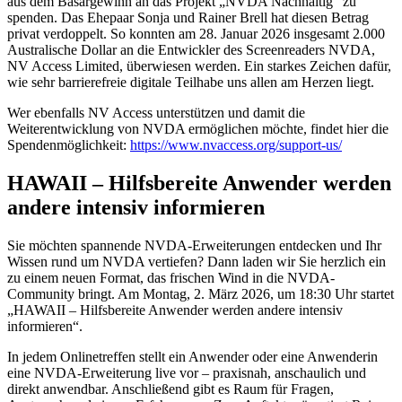
aus dem Basargewinn an das Projekt „NVDA Nachhaltig“ zu
spenden. Das Ehepaar Sonja und Rainer Brell hat diesen Betrag
privat verdoppelt. So konnten am 28. Januar 2026 insgesamt 2.000
Australische Dollar an die Entwickler des Screenreaders NVDA,
NV Access Limited, überwiesen werden. Ein starkes Zeichen dafür,
wie sehr barrierefreie digitale Teilhabe uns allen am Herzen liegt.
Wer ebenfalls NV Access unterstützen und damit die
Weiterentwicklung von NVDA ermöglichen möchte, findet hier die
Spendenmöglichkeit:
https://www.nvaccess.org/support-us/
HAWAII – Hilfsbereite Anwender werden
andere intensiv informieren
Sie möchten spannende NVDA-Erweiterungen entdecken und Ihr
Wissen rund um NVDA vertiefen? Dann laden wir Sie herzlich ein
zu einem neuen Format, das frischen Wind in die NVDA-
Community bringt. Am Montag, 2. März 2026, um 18:30 Uhr startet
„HAWAII – Hilfsbereite Anwender werden andere intensiv
informieren“.
In jedem Onlinetreffen stellt ein Anwender oder eine Anwenderin
eine NVDA-Erweiterung live vor – praxisnah, anschaulich und
direkt anwendbar. Anschließend gibt es Raum für Fragen,