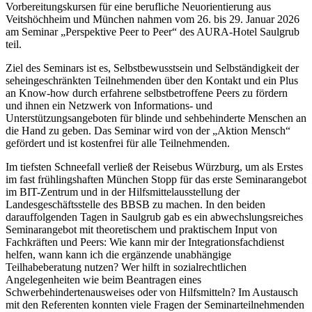
Vorbereitungskursen für eine berufliche Neuorientierung aus
Veitshöchheim und München nahmen vom 26. bis 29. Januar 2026
am Seminar „Perspektive Peer to Peer“ des AURA-Hotel Saulgrub
teil.
Ziel des Seminars ist es, Selbstbewusstsein und Selbständigkeit der
seheingeschränkten Teilnehmenden über den Kontakt und ein Plus
an Know-how durch erfahrene selbstbetroffene Peers zu fördern
und ihnen ein Netzwerk von Informations- und
Unterstützungsangeboten für blinde und sehbehinderte Menschen an
die Hand zu geben. Das Seminar wird von der „Aktion Mensch“
gefördert und ist kostenfrei für alle Teilnehmenden.
Im tiefsten Schneefall verließ der Reisebus Würzburg, um als Erstes
im fast frühlingshaften München Stopp für das erste Seminarangebot
im BIT-Zentrum und in der Hilfsmittelausstellung der
Landesgeschäftsstelle des BBSB zu machen. In den beiden
darauffolgenden Tagen in Saulgrub gab es ein abwechslungsreiches
Seminarangebot mit theoretischem und praktischem Input von
Fachkräften und Peers: Wie kann mir der Integrationsfachdienst
helfen, wann kann ich die ergänzende unabhängige
Teilhabeberatung nutzen? Wer hilft in sozialrechtlichen
Angelegenheiten wie beim Beantragen eines
Schwerbehindertenausweises oder von Hilfsmitteln? Im Austausch
mit den Referenten konnten viele Fragen der Seminarteilnehmenden