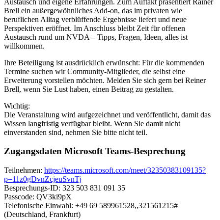
Austausch und eigene Erfahrungen. Zum Auftakt präsentiert Rainer
Brell ein außergewöhnliches Add-on, das im privaten wie
beruflichen Alltag verblüffende Ergebnisse liefert und neue
Perspektiven eröffnet. Im Anschluss bleibt Zeit für offenen
Austausch rund um NVDA – Tipps, Fragen, Ideen, alles ist
willkommen.
Ihre Beteiligung ist ausdrücklich erwünscht: Für die kommenden
Termine suchen wir Community-Mitglieder, die selbst eine
Erweiterung vorstellen möchten. Melden Sie sich gern bei Reiner
Brell, wenn Sie Lust haben, einen Beitrag zu gestalten.
Wichtig:
Die Veranstaltung wird aufgezeichnet und veröffentlicht, damit das
Wissen langfristig verfügbar bleibt. Wenn Sie damit nicht
einverstanden sind, nehmen Sie bitte nicht teil.
Zugangsdaten Microsoft Teams-Besprechung
Teilnehmen:
https://teams.microsoft.com/meet/32350383109135?
p=11z0gDvnZcjeuSvnTj
Besprechungs-ID: 323 503 831 091 35
Passcode: QV3ki9pX
Telefonische Einwahl: +49 69 589961528,,321561215#
(Deutschland, Frankfurt)