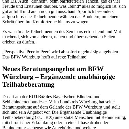
und Eis. Auch „drinnen“, beim barrierefreien Tanzen, gab es viel
Freude und Erstaunen darüber, was „blind“ alles so möglich ist, sich
gut anfühlt und auch noch gut ausschaut. Sportlich besonders
aufgeschlossene Teilnehmende wählten das Bouldern, um einen
Schritt über ihre Komfortzone hinaus zu wagen.
Es war für alle Teilnehmenden des Seminars erfrischend und Mut
machend, sich von anderen, neuen und überraschenden Seiten
erleben zu dürfen.
„Perspektive Peer to Peer“ wird ab sofort regelmäßig angeboten.
Das BFW Würzburg hofft auf rege Teilnahme!
Neues Beratungsangebot am BFW
Würzburg – Ergänzende unabhängige
Teilhabeberatung
Das Team der EUTB® des Bayerischen Blinden- und
Sehbehindertenbundes e. V. im Landkreis Würzburg hat seine
Beratungsräume auf dem Gelände des BFW Würzburg und stellt
sich und sein Angebot vor. Die Ergänzende Unabhängige
Teilhabeberatung (EUTB®) unterstützt Menschen mit Behinderung,
mit chronischer Erkrankung oder in einer Phase drohender
Behinderung – ebenso wie Angehörige und weitere