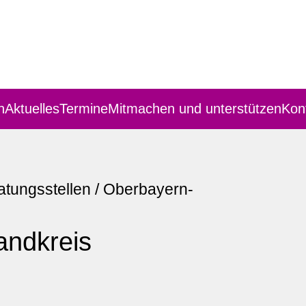
n
Aktuelles
Termine
Mitmachen und unterstützen
Kon
atungsstellen
/
Oberbayern-
andkreis