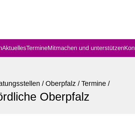
n
Aktuelles
Termine
Mitmachen und unterstützen
Kon
atungsstellen
/
Oberpfalz
/
Termine
/
rdliche Oberpfalz