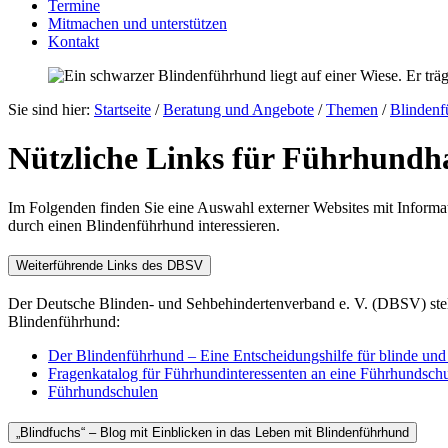
Termine
Mitmachen und unterstützen
Kontakt
Sie sind hier:
Startseite
/
Beratung und Angebote
/
Themen
/
Blindenf
Nützliche Links für Führhundh
Im Folgenden finden Sie eine Auswahl externer Websites mit Inform
durch einen Blindenführhund interessieren.
Weiterführende Links des DBSV
Der Deutsche Blinden- und Sehbehindertenverband e. V. (DBSV) stel
Blindenführhund:
Der Blindenführhund – Eine Entscheidungshilfe für blinde un
Fragenkatalog für Führhundinteressenten an eine Führhundsch
Führhundschulen
„Blindfuchs“ – Blog mit Einblicken in das Leben mit Blindenführhund