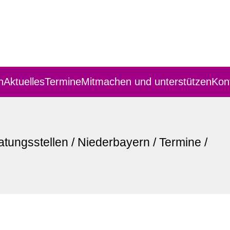
n
Aktuelles
Termine
Mitmachen und unterstützen
Kon
atungsstellen
/
Niederbayern
/
Termine
/